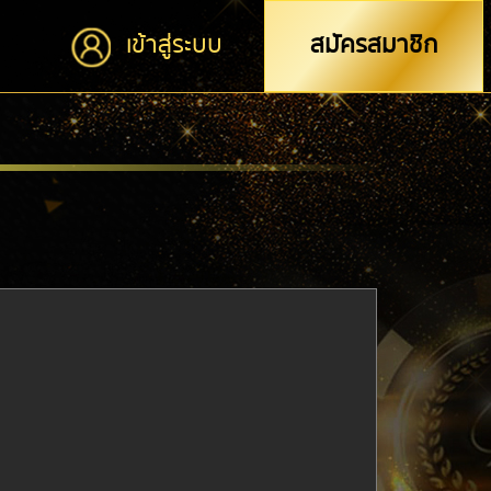
เข้าสู่ระบบ
สมัครสมาชิก